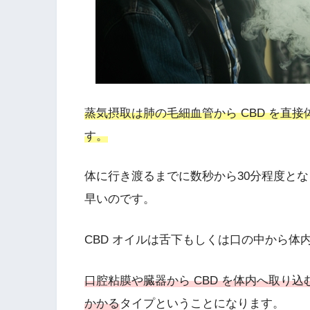
蒸気摂取は肺の毛細血管から CBD を直
す。
体に行き渡るまでに数秒から30分程度
とな
早いのです。
CBD オイルは舌下もしくは口の中から体
口腔粘膜や臓器から CBD を体内へ取り
かかる
タイプということになります。